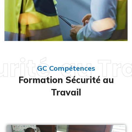
rité au Tr
GC Compétences
Formation Sécurité au
Travail