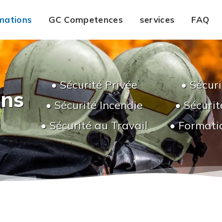
mations
GC Competences
services
FAQ
• Sécurité Privée
• Sécur
ons
• Sécurité Incendie
• Sécurit
• Sécurité au Travail
• Formati