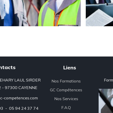
ntacts
Liens
 BEHARY LAUL SIRDER
Form
Nos Formations
2 - 97300 CAYENNE
GC Compétences
gc-competences.com
Nos Services
F.A.Q
93 - 05 94 24 37 74