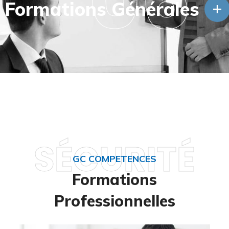
06
Formations Générales
SÉCURITÉ
GC COMPETENCES
Formations
Professionnelles