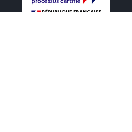
Voir le Certificat
Liens
Nos Formations
GC Compétences
Nos Services
F.A.Q
Blog
Portfolio