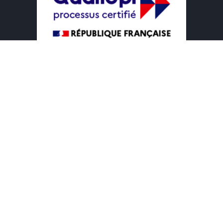
Voir le Certificat
Liens
Nos Formations
GC Compétences
Nos Services
F.A.Q
Blog